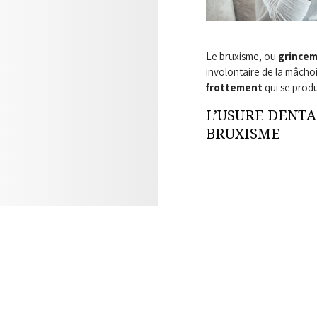
Le bruxisme, ou
grincem
involontaire de la mâchoi
frottement
qui se produi
L’USURE DENTA
BRUXISME
Plusieurs facteurs peuven
est un. Un effet domino s
de la dent entraîne de la 
LES AUTRES CO
SONT:
Bris de réparations exista
Maux de tête
Douleurs à l’articulation 