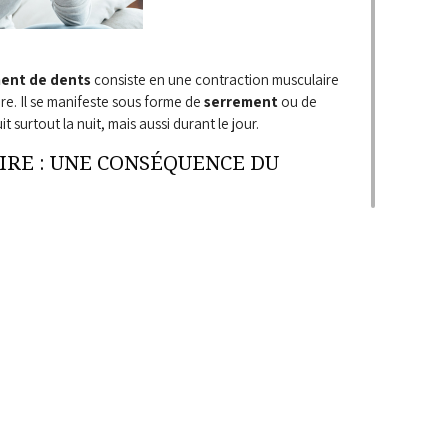
ent de dents
consiste en une contraction musculaire
re. Il se manifeste sous forme de
serrement
ou de
t surtout la nuit, mais aussi durant le jour.
IRE : UNE CONSÉQUENCE DU
t expliquer l’
abrasion de l’émail
et le grincement en
’ensuit puisque l’amincissement de la couche protectrice
sensibilité et un plus grand risque de fracture.
NSÉQUENCES LIÉES AU BRUXISME
ntes (obturations, couronne, etc.)
de la mâchoire au réveil