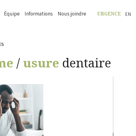
Équipe
Informations
Nous joindre
EN
URGENCE
ES
me
/
usure
dentaire